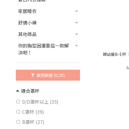
家居睡衣
舒適小褲
其他商品
你的胸型困擾靠這一款解
決吧！
套用篩選
(0/20)
適合罩杯
D/D罩杯以上 (35)
C罩杯 (39)
B罩杯 (27)