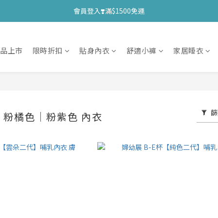
會員登入❣️滿$1500免運
新品上市
限時折扣
貼身內衣
舒適小褲
家居睡衣
篩
｜粉橘色｜粉紫色 內衣