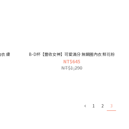
婦幼展 B-E杯【純色二代】哺乳內衣 膚
B-D杯【豐收女神】可愛滿分 無鋼圈內衣 鮮花粉
NT$645
NT$1,290
1
2
3