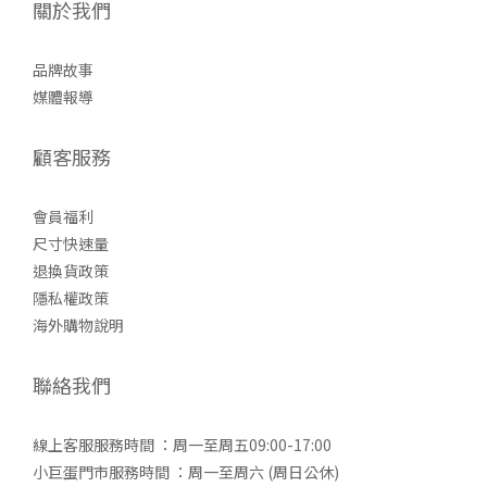
關於我們
品牌故事
媒體報導
顧客服務
會員福利
尺寸快速量
退換貨政策
隱私權政策
海外購物說明
聯絡我們
線上客服服務時間 ：周一至周五09:00-17:00
小巨蛋門市服務時間 ：周一至周六 (周日公休)