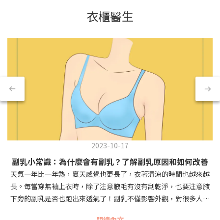
衣櫃醫生
2023-10-17
副乳小常識：為什麼會有副乳？了解副乳原因和如何改善
天氣一年比一年熱，夏天感覺也更長了，衣著清涼的時間也越來越
長。每當穿無袖上衣時，除了注意腋毛有沒有刮乾淨，也要注意腋
下旁的副乳是否也跑出來透氣了！副乳不僅影響外觀，對很多人來
說，更是一個困擾和尷尬的問題。因此了解副乳的原因，以及學會
閱讀內文