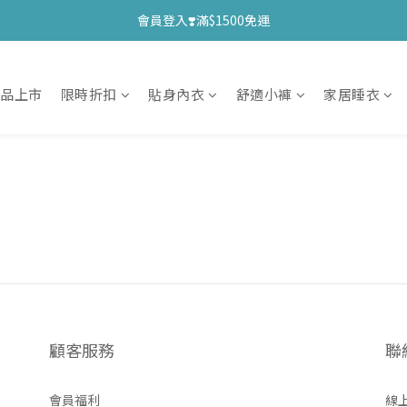
會員登入❣️滿$1500免運
新品上市
限時折扣
貼身內衣
舒適小褲
家居睡衣
顧客服務
聯
會員福利
線上