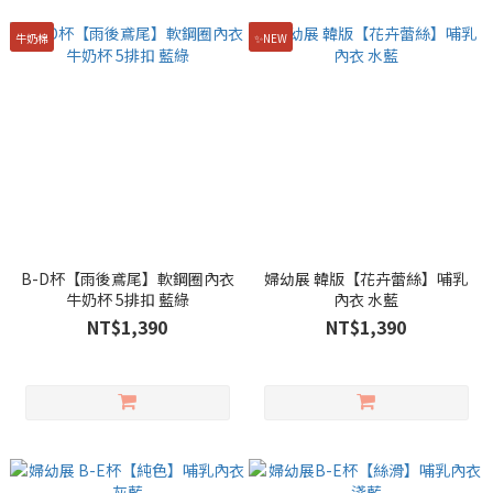
牛奶棉
✨NEW
B-D杯【雨後鳶尾】軟鋼圈內衣
婦幼展 韓版【花卉蕾絲】哺乳
牛奶杯 5排扣 藍綠
內衣 水藍
NT$1,390
NT$1,390