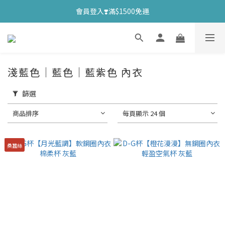
會員登入❣️滿$1500免運
淺藍色｜藍色｜藍紫色 內衣
篩選
商品排序
每頁顯示 24 個
桑蠶絲