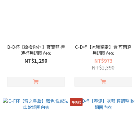
B-D杯【撩撥你心 】寶寶藍 極
C-D杯【冰曦精靈】紫 可兩穿
薄杯無鋼圈內衣
無鋼圈內衣
NT$1,290
NT$973
NT$1,390
牛奶棉