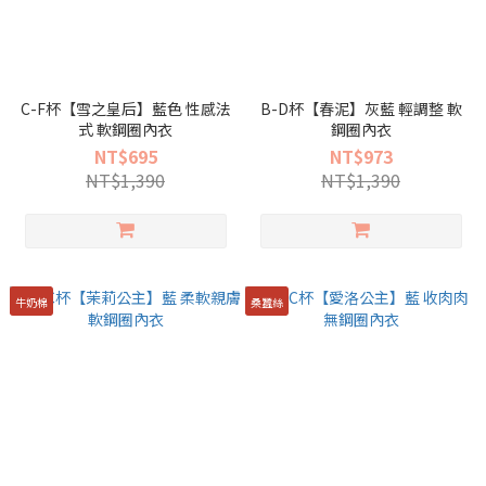
C-F杯【雪之皇后】藍色 性感法
B-D杯【春泥】灰藍 輕調整 軟
式 軟鋼圈內衣
鋼圈內衣
NT$695
NT$973
NT$1,390
NT$1,390
牛奶棉
桑蠶絲