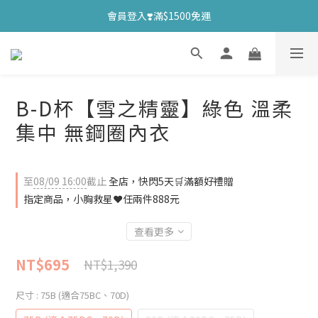
會員登入❣️滿$1500免運
B-D杯【雪之精靈】綠色 溫柔
集中 無鋼圈內衣
至
08/09 16:00
截止
全店，快閃5天🛒滿額好禮贈
指定商品，小胸救星❤任兩件888元
查看更多
NT$695
NT$1,390
尺寸
: 75B (適合75BC、70D)