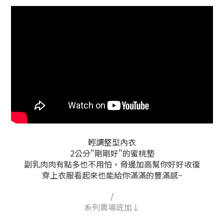
輕調整型內衣
2公分"剛剛好"的蜜桃墊
副乳肉肉有點多也不用怕，脅邊加高幫你好好收復
穿上衣服看起來也能給你滿滿的豐滿感~
/
系列賣場底加↓