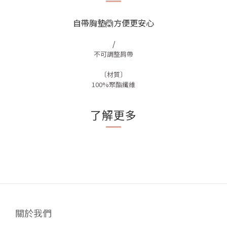
自帶胸墊🙆方便更安心
/
不可調整肩帶
〔材質〕
100%聚酯纖維
了解更多
關於我們