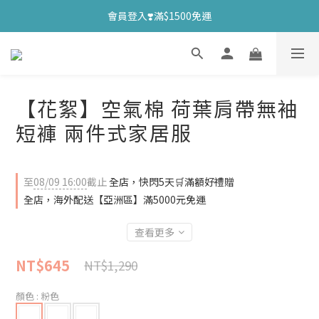
會員登入❣️滿$1500免運
【花絮】空氣棉 荷葉肩帶無袖
短褲 兩件式家居服
至
08/09 16:00
截止
全店，快閃5天🛒滿額好禮贈
全店，海外配送【亞洲區】滿5000元免運
查看更多
NT$645
NT$1,290
顏色
: 粉色