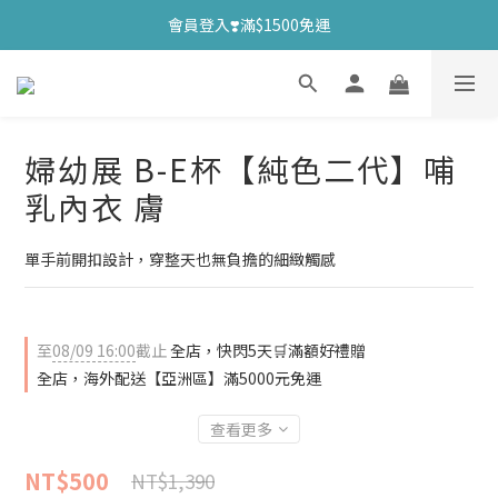
會員登入❣️滿$1500免運
婦幼展 B-E杯【純色二代】哺
乳內衣 膚
單手前開扣設計，穿整天也無負擔的細緻觸感
至
08/09 16:00
截止
全店，快閃5天🛒滿額好禮贈
全店，海外配送【亞洲區】滿5000元免運
查看更多
NT$500
NT$1,390