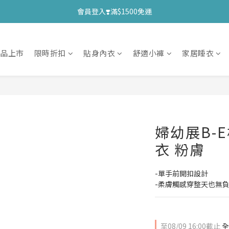
會員登入❣️滿$1500免運
新品上市
限時折扣
貼身內衣
舒適小褲
家居睡衣
婦幼展B-
衣 粉膚
-單手前開扣設計
-柔膚觸感穿整天也無
至
08/09 16:00
截止
全