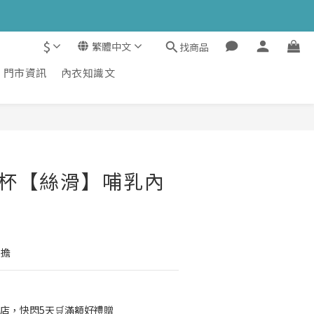
$
繁體中文
找商品
門市資訊
內衣知識文
立即購買
E杯【絲滑】哺乳內
負擔
店，快閃5天🛒滿額好禮贈