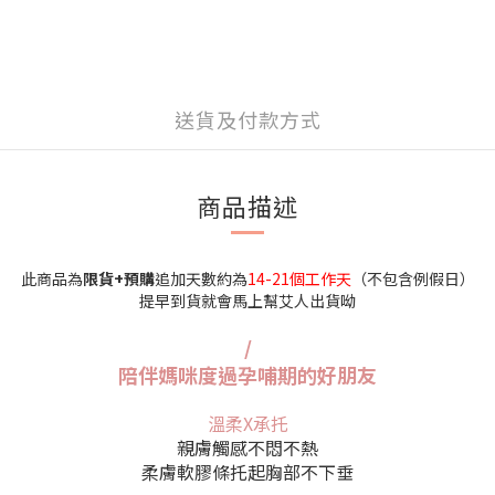
送貨及付款方式
商品描述
此商品為
限貨+預購
追加天數約為
14-21個工作天
（不包含例假日）
提早到貨就會馬上幫艾人出貨呦
/
陪伴媽咪度過孕哺期的好朋友
溫柔X承托
親膚觸感不悶不熱
柔膚軟膠條托起胸部不下垂