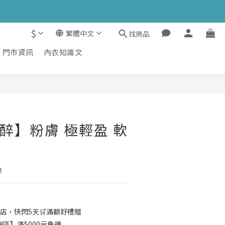
$
繁體中文
找商品
門市資訊
內衣知識文
立即購買
桃醉】粉膚 極輕盈 軟
！
店，快閃5天🛒滿額好禮贈
區】滿5000元免運