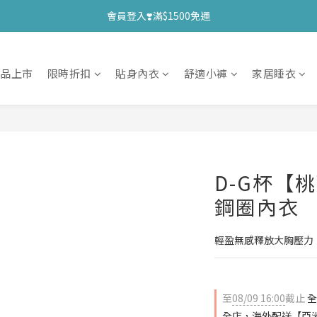
會員登入❣️滿$1500免運
新品上市
限時折扣
貼身內衣
舒適小褲
家居睡衣
D-G杯【
鋼圈內衣
輕盈無感釋放大胸壓力
至
08/09 16:00
截止
全
全店，海外配送【亞洲