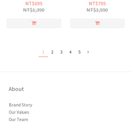
NT$695
NT$795
NT$1,390
NT$1,590
1
2
3
4
5
About
Brand Story
Our Values
Our Team