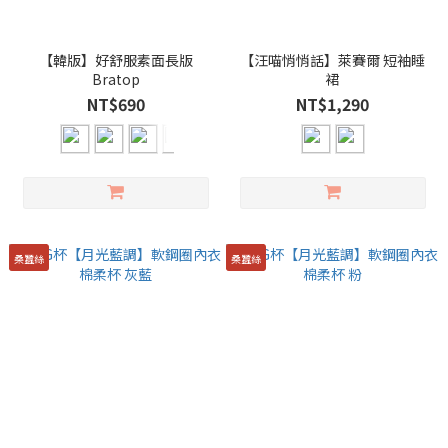
【韓版】好舒服素面長版
【汪喵悄悄話】萊賽爾 短袖睡
Bratop
裙
NT$690
NT$1,290
桑蠶絲
桑蠶絲