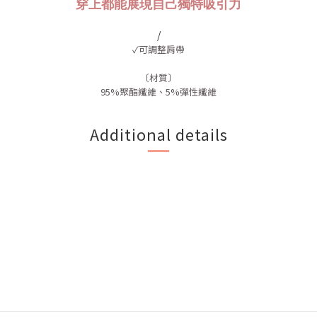
穿上都能展現自己獨特吸引力
/
✓可調整肩帶
〔材質〕
95%聚酯纖維、5%彈性纖維
Additional details