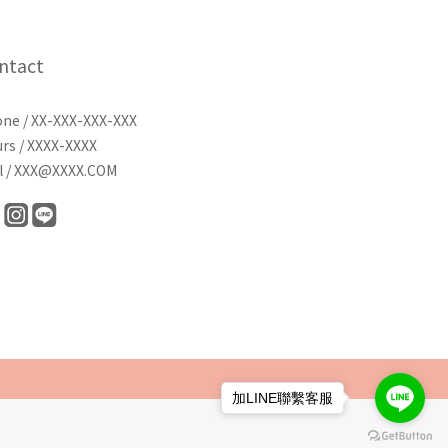
ntact
ne / XX-XXX-XXX-XXX
rs / XXXX-XXXX
l / XXX@XXXX.COM
加LINE聯繫客服