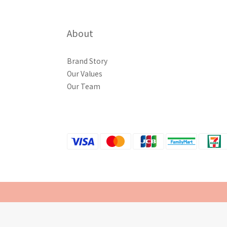
About
Brand Story
Our Values
Our Team