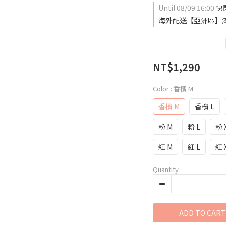
Until
08/09 16:00
快閃
海外配送【亞洲區】滿50
NT$1,290
Color
: 香檳 M
香檳 M
香檳 L
粉 M
粉 L
粉 
紅 M
紅 L
紅 
Quantity
ADD TO CART