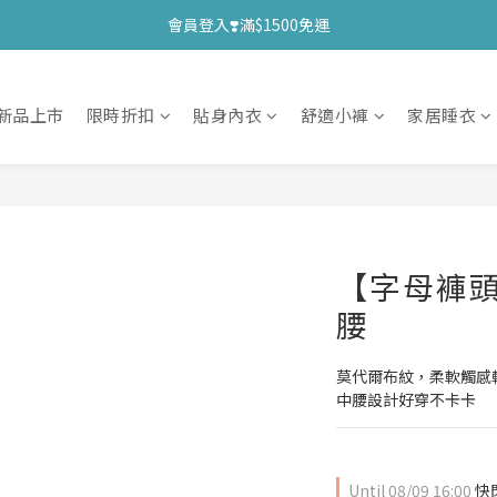
會員登入❣️滿$1500免運
新品上市
限時折扣
貼身內衣
舒適小褲
家居睡衣
【字母褲頭
腰
莫代爾布紋，柔軟觸感
中腰設計好穿不卡卡
Until
08/09 16:00
快閃