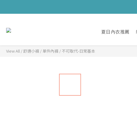
夏日內衣推薦
View All
/
舒適小褲
/
單件內褲
/
不可取代-日常基本