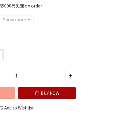
00元免運 on order
Show more
BUY NOW
Add to Wishlist