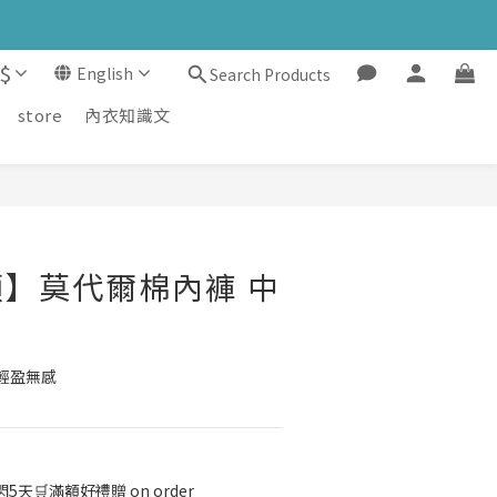
$
English
Search Products
store
內衣知識文
BUY NOW
】莫代爾棉內褲 中
輕盈無感
5天🛒滿額好禮贈 on order