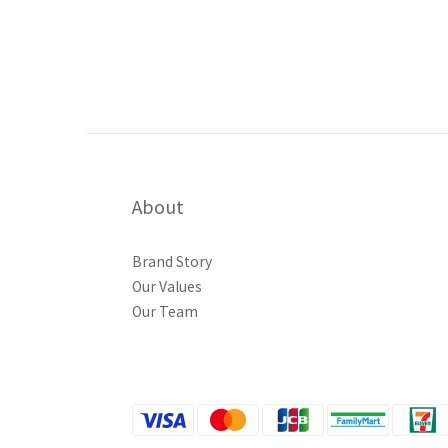
About
Brand Story
Our Values
Our Team