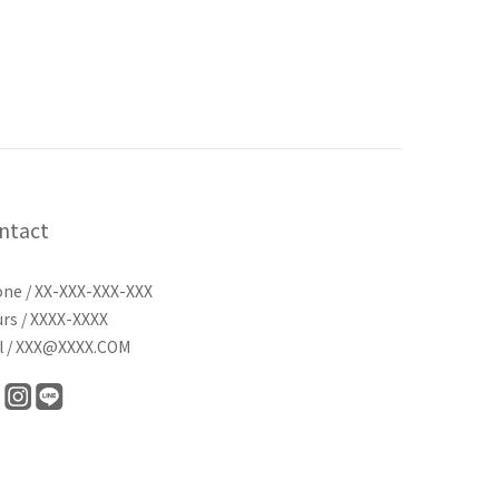
ntact
ne / XX-XXX-XXX-XXX
rs / XXXX-XXXX
l / XXX@XXXX.COM