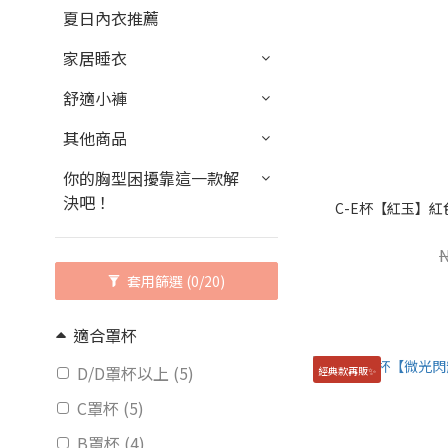
夏日內衣推薦
家居睡衣
舒適小褲
其他商品
你的胸型困擾靠這一款解
決吧！
C-E杯【紅玉】紅
套用篩選
(0/20)
適合罩杯
D/D罩杯以上 (5)
經典款再販✨
C罩杯 (5)
B罩杯 (4)