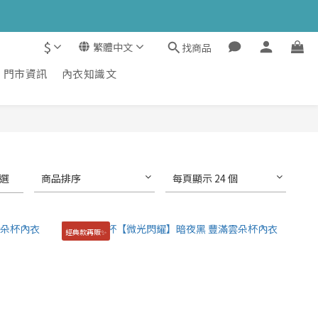
$
繁體中文
找商品
門市資訊
內衣知識文
選
商品排序
每頁顯示 24 個
經典款再販✨