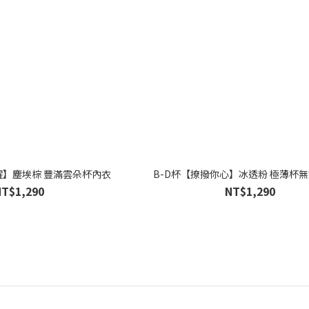
B-D杯【微光閃耀】塵埃棕 豐滿雲朵杯內衣
B-D杯【撩撥你心】冰透粉 極薄杯
NT$1,290
NT$1,290