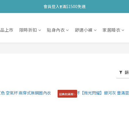
會員登入❣️滿$1500免運
新品上市
限時折扣
貼身內衣
舒適小褲
家居睡衣
篩
經典款再販✨