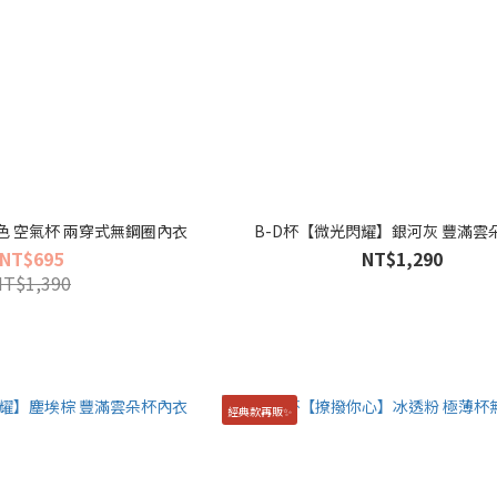
色 空氣杯 兩穿式無鋼圈內衣
B-D杯【微光閃耀】銀河灰 豐滿雲
NT$695
NT$1,290
NT$1,390
經典款再販✨