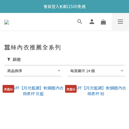
會員登入❣️滿$1500免運
蠶絲內衣推薦全系列
篩選
商品排序
每頁顯示 24 個
桑蠶絲
桑蠶絲