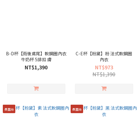
B-D杯【雨後鳶尾】軟鋼圈內衣
C-E杯【粉黛】粉 法式軟鋼圈
牛奶杯 5排扣 膚
內衣
NT$1,390
NT$973
NT$1,390
桑蠶絲
桑蠶絲