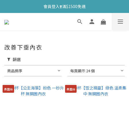
會員登入❣️滿$1500免運
改善下垂內衣
篩選
商品排序
每頁顯示 24 個
桑蠶絲
桑蠶絲