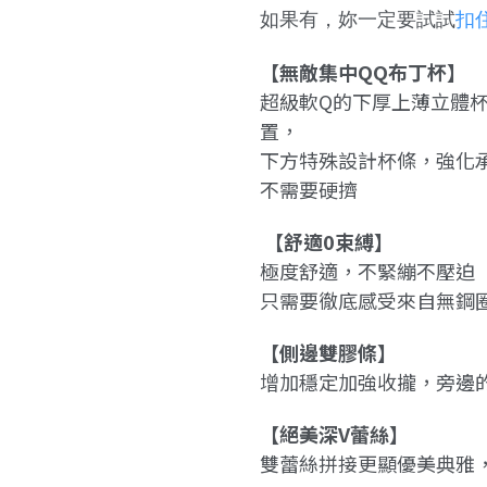
如果有，妳一定要試試
扣
【無敵集中QQ布丁杯】
超級軟Q的下厚上薄立體
置，
下方特殊設計杯條，強化
不需要硬擠
【舒適0束縛】
極度舒適
，
不緊繃不壓迫
只需要徹底感受來自無鋼
【側邊雙膠條】
增加穩定加強收攏
，旁邊
【絕美深V蕾絲】
雙蕾絲拼接更顯優美典雅