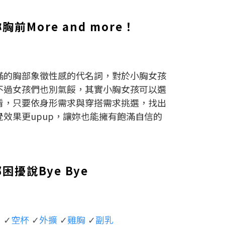
前More and more！
滿的胸部象徵性感的代名詞，對於小胸女孩
不過女孩們也別氣餒，其實小胸女孩可以選
看，只要依身形需求與穿搭需求挑選，找出
效果更upup，讓妳也能擁有飽滿自信的
困擾說Bye Bye
空杯
外擴
雞胸
副乳
：✓
✓
✓
✓