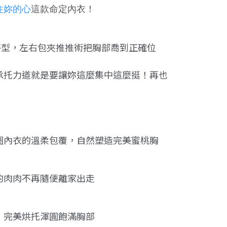
住妳的心
這款命定內衣！
杯型，左右包夾推推術把胸部喬到正確位
承托力道就是要讓妳這麼集中這麼挺！
再也
圈內衣的溫柔包覆，
自然塑造完美蜜桃胸
的
肉肉不再隨便離家出走
，
完美烘托渾圓飽滿胸部