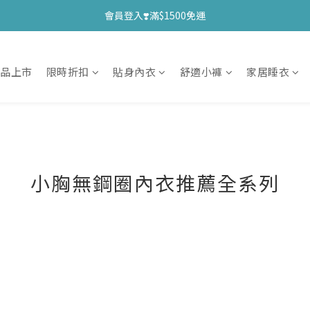
會員登入❣️滿$1500免運
新品上市
限時折扣
貼身內衣
舒適小褲
家居睡衣
小胸無鋼圈內衣推薦全系列